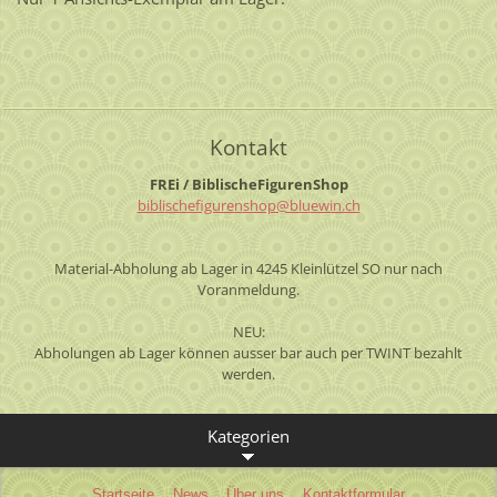
Kontakt
FREi / BiblischeFigurenShop
biblisch
efiguren
shop@blu
ewin.ch
Material-Abholung ab Lager in 4245 Kleinlützel SO nur nach
Voranmeldung.
NEU:
Abholungen ab Lager können ausser bar auch per TWINT bezahlt
werden.
Kategorien
Startseite
News
Über uns
Kontaktformular