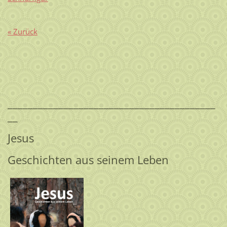
« Zurück
_________________________________________
__
Jesus
Geschichten aus seinem Leben