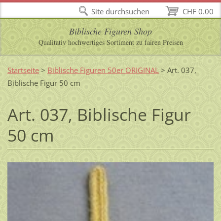
Site durchsuchen
CHF 0.00
Biblische Figuren Shop
Qualitativ hochwertiges Sortiment zu fairen Preisen
Startseite
>
Biblische Figuren 50er ORIGINAL
>
Art. 037,
Biblische Figur 50 cm
Art. 037, Biblische Figur
50 cm