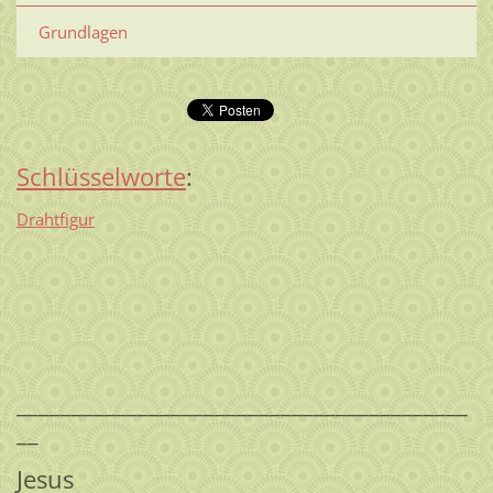
Grundlagen
Schlüsselworte
:
Drahtfigur
_________________________________________
__
Jesus