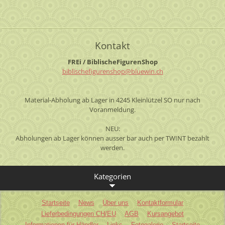
Kontakt
FREi / BiblischeFigurenShop
biblisch
efiguren
shop@blu
ewin.ch
Material-Abholung ab Lager in 4245 Kleinlützel SO nur nach
Voranmeldung.
NEU:
Abholungen ab Lager können ausser bar auch per TWINT bezahlt
werden.
Kategorien
Startseite
News
Über uns
Kontaktformular
Lieferbedingungen CH/EU
AGB
Kursangebot
Informationen für Händler
Links
Fotogalerie
Startseite