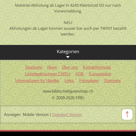
Material-Abholung ab Lager in 4245 Kleinlützel SO nur nach
Voranmeldung.
NEU:
Abholungen ab Lager können ausser bar auch per TWINT bezahlt
werden.
Kategorien
Startseite
News
Über uns
Kontaktformular
Lieferbedingungen CH/EU
AGB
Kursangebot
Informationen für Händler
Links
Fotogalerie
Startseite
www.biblischefigurenshop.ch
© 2009-2026 FREi
Anzeigen:
Mobile Version
|
Standard Version