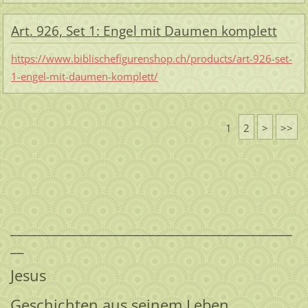
Art. 926, Set 1: Engel mit Daumen komplett
https://www.biblischefigurenshop.ch/products/art-926-set-
1-engel-mit-daumen-komplett/
1
2
>
>>
_________________________________________
__
Jesus
Geschichten aus seinem Leben