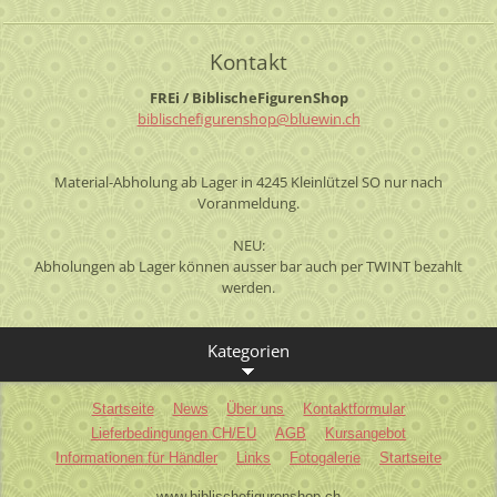
Kontakt
FREi / BiblischeFigurenShop
biblisch
efiguren
shop@blu
ewin.ch
Material-Abholung ab Lager in 4245 Kleinlützel SO nur nach
Voranmeldung.
NEU:
Abholungen ab Lager können ausser bar auch per TWINT bezahlt
werden.
Kategorien
Startseite
News
Über uns
Kontaktformular
Lieferbedingungen CH/EU
AGB
Kursangebot
Informationen für Händler
Links
Fotogalerie
Startseite
www.biblischefigurenshop.ch