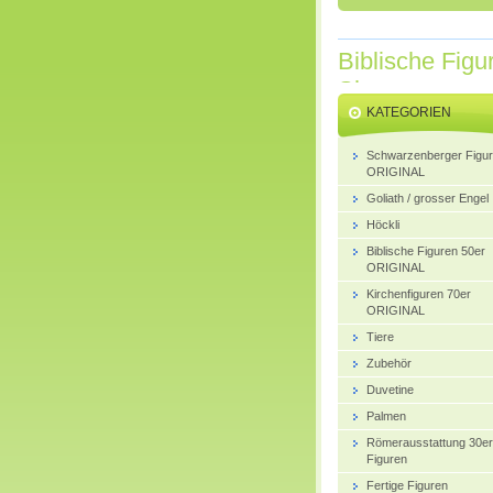
Biblische Figu
Shop
KATEGORIEN
Schwarzenberger Figu
ORIGINAL
Goliath / grosser Engel
Höckli
Biblische Figuren 50er
ORIGINAL
Kirchenfiguren 70er
ORIGINAL
Tiere
Zubehör
Duvetine
Palmen
Römerausstattung 30er
Figuren
Fertige Figuren