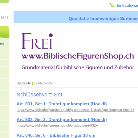
Einkaufswa
ren
Qualitativ hochwertiges Sortimen
ren
Startseite
|
Schlagwörter
Schlüsselwort: Set
Art. 931, Set 1: Drahtfigur komplett (Höckli)
https://www.biblischefigurenshop.ch/products/set-6-drahtfigur-komplett-hockli-/
Art. 932, Set 2: Drahtfigur komplett (Höckli)
-
https://www.biblischefigurenshop.ch/products/art-932-/
Art. 040, Set 6 - Biblische Figur 38 cm