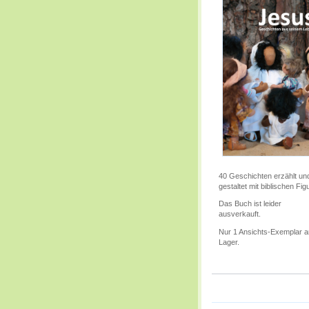
40 Geschichten erzählt un
gestaltet mit biblischen Fig
Das Buch ist leider
ausverkauft.
Nur 1 Ansichts-Exemplar 
Lager.