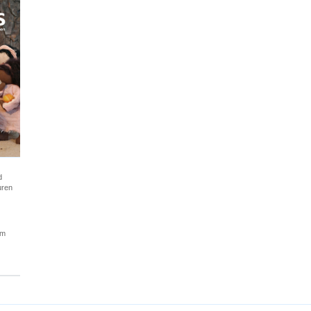
d
uren
am