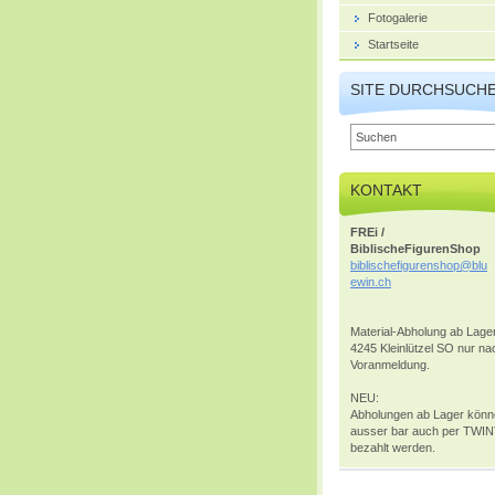
Fotogalerie
Startseite
SITE DURCHSUCH
KONTAKT
FREi /
BiblischeFigurenShop
biblisch
efiguren
shop@blu
ewin.ch
Material-Abholung ab Lager
4245 Kleinlützel SO nur na
Voranmeldung.
NEU:
Abholungen ab Lager kön
ausser bar auch per TWI
bezahlt werden.