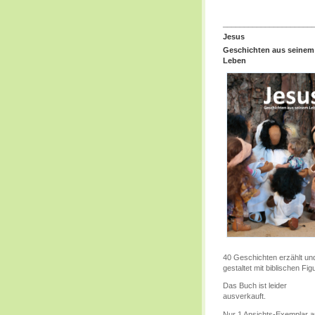
_____________________
Jesus
Geschichten aus seinem
Leben
40 Geschichten erzählt un
gestaltet mit biblischen Fig
Das Buch ist leider
ausverkauft.
Nur 1 Ansichts-Exemplar 