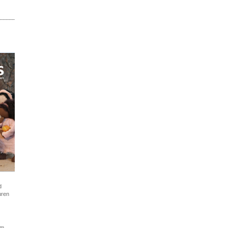
______________________
d
uren
am