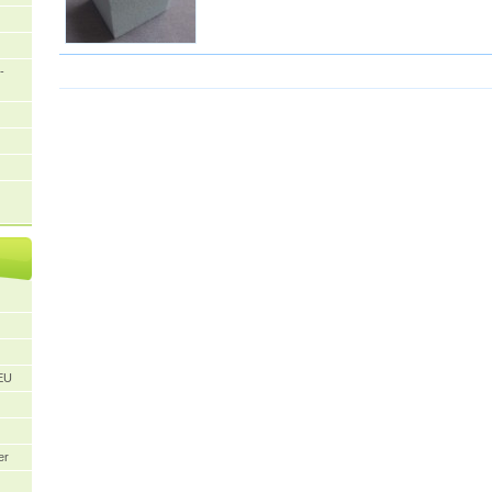
-
/EU
er