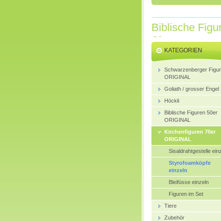
Biblische Figu
Shop
KATEGORIEN
Schwarzenberger Figu
ORIGINAL
Goliath / grosser Engel
Höckli
Biblische Figuren 50er
ORIGINAL
Kirchenfiguren 70er
ORIGINAL
Sisaldrahtgestelle ein
Styrofoamköpfe
einzeln
Bleifüsse einzeln
Figuren im Set
Tiere
Zubehör