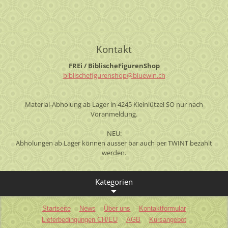
Kontakt
FREi / BiblischeFigurenShop
biblisch
efiguren
shop@blu
ewin.ch
Material-Abholung ab Lager in 4245 Kleinlützel SO nur nach
Voranmeldung.
NEU:
Abholungen ab Lager können ausser bar auch per TWINT bezahlt
werden.
Kategorien
Startseite
News
Über uns
Kontaktformular
Lieferbedingungen CH/EU
AGB
Kursangebot