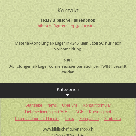
Kontakt
FREi / BiblischeFigurenShop
biblisch
efiguren
shop@blu
ewin.ch
Material-Abholung ab Lager in 4245 Kleinlützel SO nur nach
Voranmeldung.
NEU:
Abholungen ab Lager können ausser bar auch per TWINT bezahlt
werden.
Kategorien
Startseite
News
Über uns
Kontaktformular
Lieferbedingungen CH/EU
AGB
Kursangebot
Informationen für Händler
Links
Fotogalerie
Startseite
www.biblischefigurenshop.ch
© 2009-2026 FREi