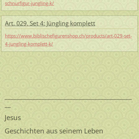
schnurfigur-jungling-k/
Art. 029, Set 4: Jüngling komplett
https://www.biblischefigurenshop.ch/products/art-029-set-
4-jungling-komplett-k/
_________________________________________
__
Jesus
Geschichten aus seinem Leben