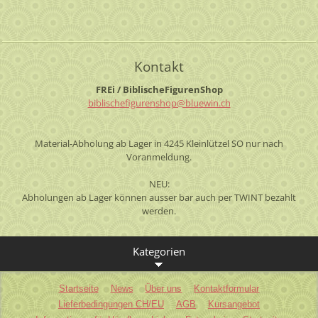
Kontakt
FREi / BiblischeFigurenShop
biblisch
efiguren
shop@blu
ewin.ch
Material-Abholung ab Lager in 4245 Kleinlützel SO nur nach
Voranmeldung.
NEU:
Abholungen ab Lager können ausser bar auch per TWINT bezahlt
werden.
Kategorien
Startseite
News
Über uns
Kontaktformular
Lieferbedingungen CH/EU
AGB
Kursangebot