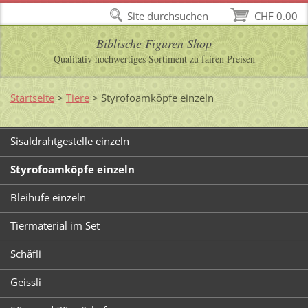
Site durchsuchen
CHF 0.00
Biblische Figuren Shop
Qualitativ hochwertiges Sortiment zu fairen Preisen
Startseite
>
Tiere
>
Styrofoamköpfe einzeln
Sisaldrahtgestelle einzeln
Styrofoamköpfe einzeln
Bleihufe einzeln
Tiermaterial im Set
Schäfli
Geissli