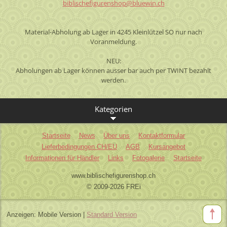
biblisch
efiguren
shop@blu
ewin.ch
Material-Abholung ab Lager in 4245 Kleinlützel SO nur nach
Voranmeldung.
NEU:
Abholungen ab Lager können ausser bar auch per TWINT bezahlt
werden.
Kategorien
Startseite
News
Über uns
Kontaktformular
Lieferbedingungen CH/EU
AGB
Kursangebot
Informationen für Händler
Links
Fotogalerie
Startseite
www.biblischefigurenshop.ch
© 2009-2026 FREi
Anzeigen:
Mobile Version
|
Standard Version