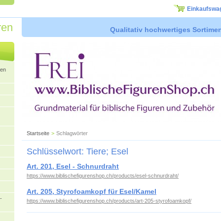
Einkaufswa
ren
Qualitativ hochwertiges Sortimen
ren
Startseite
>
Schlagwörter
Schlüsselwort: Tiere; Esel
Art. 201, Esel - Schnurdraht
https://www.biblischefigurenshop.ch/products/esel-schnurdraht/
Art. 205, Styrofoamkopf für Esel/Kamel
-
https://www.biblischefigurenshop.ch/products/art-205-styrofoamkopf/