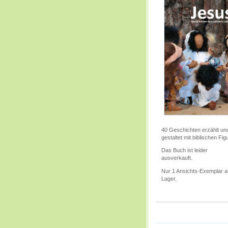
40 Geschichten erzählt un
gestaltet mit biblischen Fig
Das Buch ist leider
ausverkauft.
Nur 1 Ansichts-Exemplar 
Lager.