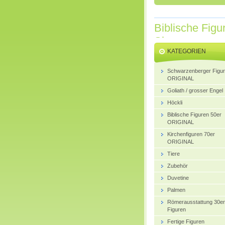
Biblische Figu
Shop
KATEGORIEN
Schwarzenberger Figu
ORIGINAL
Goliath / grosser Engel
Höckli
Biblische Figuren 50er
ORIGINAL
Kirchenfiguren 70er
ORIGINAL
Tiere
Zubehör
Duvetine
Palmen
Römerausstattung 30er
Figuren
Fertige Figuren