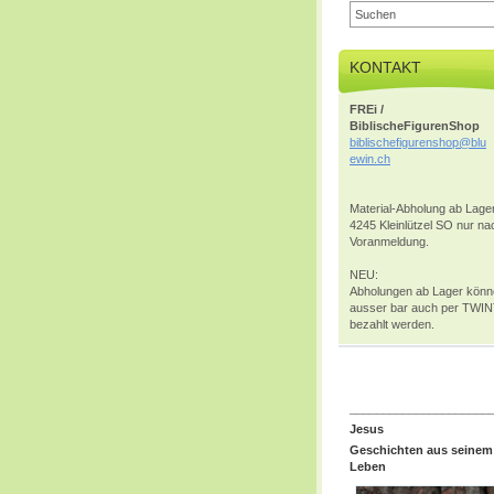
KONTAKT
FREi /
BiblischeFigurenShop
biblisch
efiguren
shop@blu
ewin.ch
Material-Abholung ab Lager
4245 Kleinlützel SO nur na
Voranmeldung.
NEU:
Abholungen ab Lager kön
ausser bar auch per TWI
bezahlt werden.
_____________________
Jesus
Geschichten aus seinem
Leben