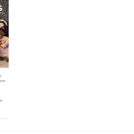
d
uren
am