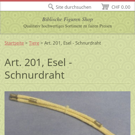
Site durchsuchen
CHF 0.00
Biblische Figuren Shop
Qualitativ hochwertiges Sortiment zu fairen Preisen
Startseite
>
Tiere
>
Art. 201, Esel - Schnurdraht
Art. 201, Esel -
Schnurdraht