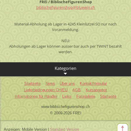
FREi / BiblischeFigurenShop
biblisch
efiguren
shop@blu
ewin.ch
Material-Abholung ab Lager in 4245 Kleinlützel SO nur nach
Voranmeldung.
NEU:
Abholungen ab Lager können ausser bar auch per TWINT bezahlt
werden.
Kategorien
Startseite
News
Über uns
Kontaktformular
Lieferbedingungen CH/EU
AGB
Kursangebot
Informationen für Händler
Links
Fotogalerie
Startseite
www.biblischefigurenshop.ch
© 2009-2026 FREi
Anzeigen:
Mobile Version
|
Standard Version